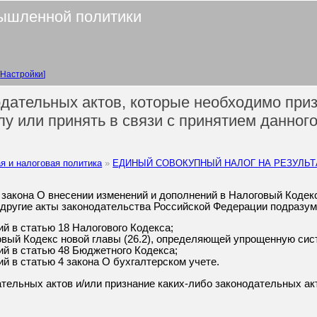
ышленной политики
Настройки
дательных актов, которые необходимо при
у или принять в связи с принятием данног
я и налоговая политика
ЕДИНЫЙ СОВОКУПНЫЙ НАЛОГ НА РЕЗУЛЬ
закона О внесении изменений и дополнений в Налоговый Кодек
другие акты законодательства Российской Федерации подразум
й в статью 18 Налогового Кодекса;
овый Кодекс новой главы (26.2), определяющей упрощенную сис
й в статью 48 Бюджетного Кодекса;
й в статью 4 закона О бухгалтерском учете.
тельных актов и/или признание каких-либо законодательных а