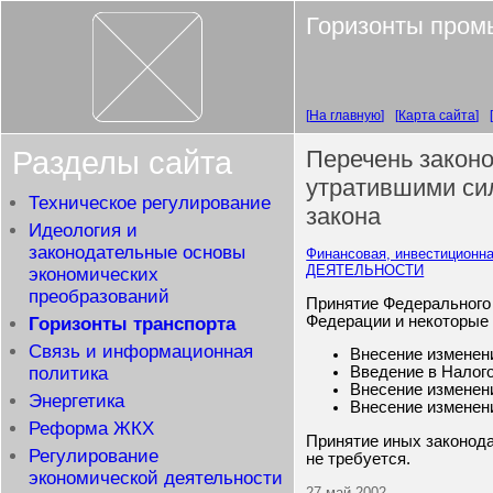
Горизонты пром
На главную
Карта сайта
Разделы сайта
Перечень законо
утратившими сил
Техническое регулирование
закона
Идеология и
законодательные основы
Финансовая, инвестиционна
ДЕЯТЕЛЬНОСТИ
экономических
преобразований
Принятие Федерального 
Федерации и некоторые 
Горизонты транспорта
Связь и информационная
Внесение изменени
политика
Введение в Налог
Внесение изменени
Энергетика
Внесение изменени
Реформа ЖКХ
Принятие иных законода
Регулирование
не требуется.
экономической деятельности
27 май 2002