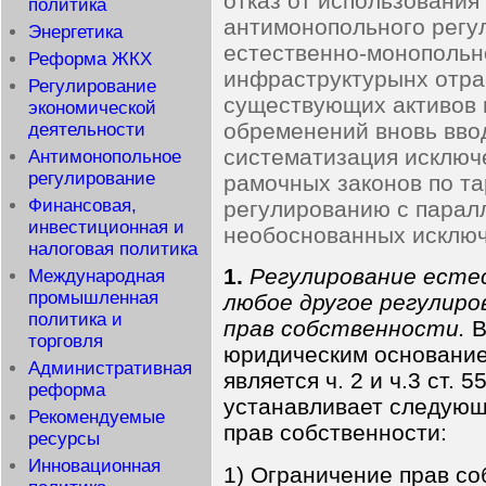
отказ от использования
политика
антимонопольного регул
Энергетика
естественно-монопольн
Реформа ЖКХ
инфраструктурынх отра
Регулирование
существующих активов 
экономической
обременений вновь ввод
деятельности
систематизация исключ
Антимонопольное
регулирование
рамочных законов по т
Финансовая,
регулированию с парал
инвестиционная и
необоснованных исключ
налоговая политика
1.
Регулирование естес
Международная
промышленная
любое другое регулиро
политика и
прав собственности.
В
торговля
юридическим основание
Административная
является ч. 2 и ч.3 ст. 
реформа
устанавливает следую
Рекомендуемые
прав собственности:
ресурсы
Инновационная
1) Ограничение прав со