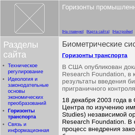
Горизонты промышленн
На главную
Карта сайта
Настройки
Разделы
Биометрические си
сайта
Горизонты транспорта
Техническое
В США опубликован док
регулирование
Research Foundation, в
Идеология и
результаты введения б
законодательные
приграничного контроля
основы
экономических
18 декабря 2003 года в
преобразований
Центра по изучению имми
Горизонты
Studies) независимой о
транспорта
Research Foundation. В
Связь и
процесс внедрения зак
информационная