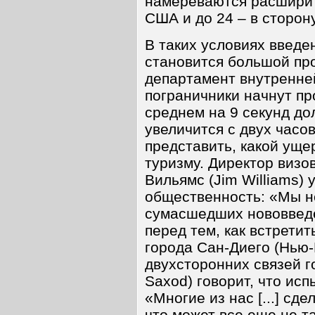
намереваются расширить
США и до 24 – в сторон
В таких условиях введе
становится большой пр
департамент внутренне
пограничники начнут пр
среднем на 9 секунд до
увеличится с двух часо
представить, какой уще
туризму. Директор визо
Вильямс (Jim Williams)
общественность: «Мы н
сумасшедших нововведе
перед тем, как встрети
города Сан-Диего (Нью-
двухсторонних связей г
Saxod) говорит, что ис
«Многие из нас [...] сд
что может все еще не та