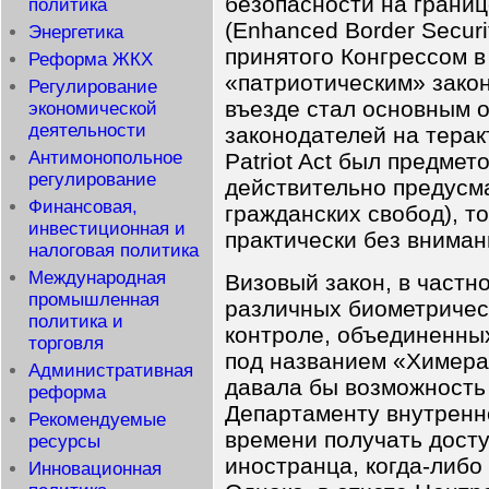
безопасности на границ
политика
(Enhanced Border Securit
Энергетика
принятого Конгрессом в
Реформа ЖКХ
«патриотическим» законо
Регулирование
въезде стал основным 
экономической
деятельности
законодателей на терак
Антимонопольное
Patriot Act был предме
регулирование
действительно предусм
Финансовая,
гражданских свобод), то
инвестиционная и
практически без вниман
налоговая политика
Международная
Визовый закон, в частн
промышленная
различных биометричес
политика и
контроле, объединенны
торговля
под названием «Химера»
Административная
давала бы возможность
реформа
Департаменту внутренн
Рекомендуемые
времени получать дост
ресурсы
иностранца, когда-либо
Инновационная