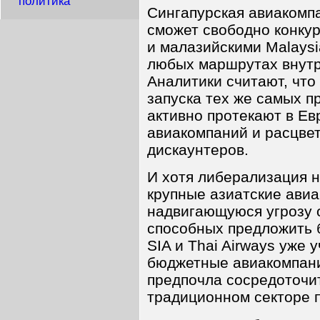
политика
Сингапурская авиакомпан
сможет свободно конкур
и малазийскими Malaysia
любых маршрутах внутр
Аналитики считают, что
запуска тех же самых п
активно протекают в Ев
авиакомпаний и расцве
дискаунтеров.
И хотя либерализация н
крупные азиатские авиа
надвигающуюся угрозу о
способных предложить 
SIA и Thai Airways уже
бюджетные авиакомпани
предпочла сосредоточит
традиционном секторе 