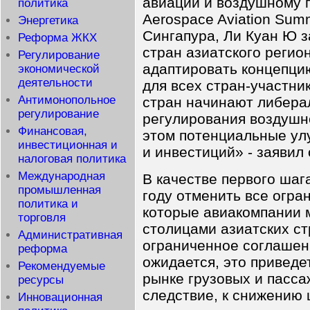
авиации и воздушному п
политика
Aerospace Aviation Sum
Энергетика
Сингапура, Ли Куан Ю з
Реформа ЖКХ
стран азиатского регио
Регулирование
адаптировать концепцию
экономической
деятельности
для всех стран-участни
Антимонопольное
стран начинают либера
регулирование
регулирования воздушно
Финансовая,
этом потенциальные ул
инвестиционная и
и инвестиций» - заявил 
налоговая политика
Международная
В качестве первого шаг
промышленная
году отменить все огра
политика и
которые авиакомпании 
торговля
столицами азиатских ст
Административная
ограниченное соглашени
реформа
ожидается, это приведе
Рекомендуемые
рынке грузовых и пасса
ресурсы
следствие, к снижению 
Инновационная