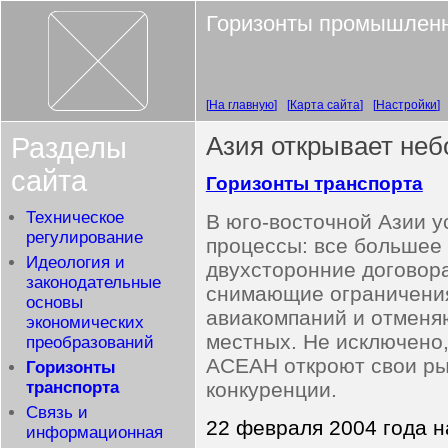
Горизонты промышленн
На главную
Карта сайта
Настройки
Разделы
Азия открывает неб
сайта
Горизонты транспорта
Техническое
В юго-восточной Азии 
регулирование
процессы: все большее
Идеология и
двухсторонние договора
законодательные
снимающие ограничени
основы
авиакомпаний и отмен
экономических
местных. Не исключено,
преобразований
АСЕАН откроют свои ры
Горизонты
конкуренции.
транспорта
Связь и
22 февраля 2004 года н
информационная