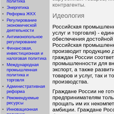
политика
контрагенты.
Энергетика
Реформа ЖКХ
Идеология
Регулирование
экономической
Российская промышленн
деятельности
услуг и торговля) - ед
Антимонопольное
обеспечения достойной
регулирование
Российская промышленн
Финансовая,
производит продукцию 
инвестиционная и
граждан России соответ
налоговая политика
промышленности для вну
Международная
экспорт, а также развит
промышленная
товаров и услуг, так и т
политика и
торговля
производства.
Административная
Граждане России не го
реформа
предпринимателям тольк
Рекомендуемые
ресурсы
прощать им их некомпет
амбиции. Граждане Росс
Инновационная