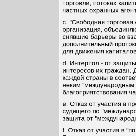
торговли, потоках капи
частных охранных агент
c. "Свободная торговая
организация, объединя
снявшие барьеры во вза
дополнительный протоко
для движения капиталов
d. Интерпол - от защит
интересов их граждан. 
каждой страны в соответ
неким "международным 
благоприятствования ч
e. Отказ от участия в п
судящего по "междунар
защита от "международн
f. Отказ от участия в 