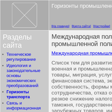
Горизонты промышленн
На главную
Карта сайта
Настройки
Разделы
Международная поли
промышленной пол
сайта
Международная промышлен
Техническое
регулирование
Список тем для развити
Идеология и
военная и промышленна
законодательные
товары, миграция, услуг
основы
финансовая система, эк
экономических
преобразований
собственность, формы 
Горизонты
сотрудничества, отказ 
транспорта
резкое снижение налого
Связь и
таможня, государственн
информационная
зарубежных товаров, и