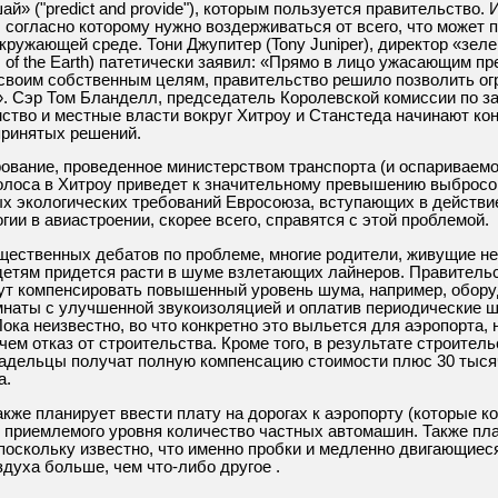
й» ("predict and provide"), которым пользуется правительство.
 согласно которому нужно воздерживаться от всего, что может п
ружающей среде. Тони Джупитер (Tony Juniper), директор «зеле
s of the Earth) патетически заявил: «Прямо в лицо ужасающим п
 своим собственным целям, правительство решило позволить ог
». Сэр Том Бланделл, председатель Королевской комиссии по 
мство и местные власти вокруг Хитроу и Станстеда начинают ко
принятых решений.
рование, проведенное министерством транспорта (и оспариваем
полоса в Хитроу приведет к значительному превышению выбросо
х экологических требований Евросоюза, вступающих в действие 
гии в авиастроении, скорее всего, справятся с этой проблемой.
бщественных дебатов по проблеме, многие родители, живущие не
детям придется расти в шуме взлетающих лайнеров. Правительс
ут компенсировать повышенный уровень шума, например, обору
мнаты с улучшенной звукоизоляцией и оплатив периодические 
ка неизвестно, во что конкретно это выльется для аэропорта, 
чем отказ от строительства. Кроме того, в результате строител
ладельцы получат полную компенсацию стоимости плюс 30 тыся
а.
акже планирует ввести плату на дорогах к аэропорту (которые к
 приемлемого уровня количество частных автомашин. Также пл
поскольку известно, что именно пробки и медленно двигающиес
духа больше, чем что-либо другое .