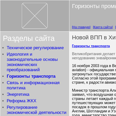
Горизонты пром
На главную
Карта сайта
Разделы сайта
Новой ВПП в Хит
Горизонты транспорта
Техническое регулирование
Великобритания делает 
Идеология и
негодованию энвайронм
законодательные основы
экономических
16 ноября 2003 года в 
преобразований
aviation) - официальная
затронутых государстве
Горизонты транспорта
Согласно этой программ
Связь и информационная
стране, к радости авиа
политика
Министр транспорта Алис
Энергетика
заявил, что воздушная 
страны летает каждый го
Реформа ЖКХ
путешествующих может у
посадок в прошлом году 
Регулирование
Англии, Шотландии и Уэ
экономической деятельности
года, министерство тра