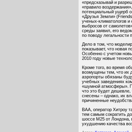
«предсказывай и разреша
«правило воздержания»,
потенциальный ущерб ок
«Друзья Земли» (Friend
ученых-климатологов и
выбросов от самолетов
среды заявил, его ведо
по поводу легальности 
Дело в том, что модели
показывает, что новая 
Особенно с учетом новы
2010 году новые техноло
Кроме того, во время о
возмущены тем, что их 
аэропорты обязаны буд
учебных заведениях ко
«шумной атмосферы». По
что это будет дешевле, 
снесены – однако, их в
причиненные неудобств
BAA, оператор Хитроу т
тем самым сократить до
шоссе M25 от Лондона, 
ухудшению качества воз