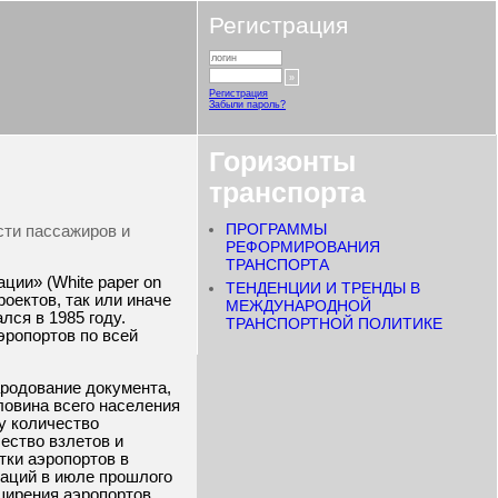
Регистрация
Регистрация
Забыли пароль?
Горизонты
транспорта
ПРОГРАММЫ
сти пассажиров и
РЕФОРМИРОВАНИЯ
ТРАНСПОРТА
ции» (White paper on
ТЕНДЕНЦИИ И ТРЕНДЫ В
роектов, так или иначе
МЕЖДУНАРОДНОЙ
лся в 1985 году.
ТРАНСПОРТНОЙ ПОЛИТИКЕ
эропортов по всей
ародование документа,
ловина всего населения
ду количество
ество взлетов и
тки аэропортов в
таций в июле прошлого
ширения аэропортов,