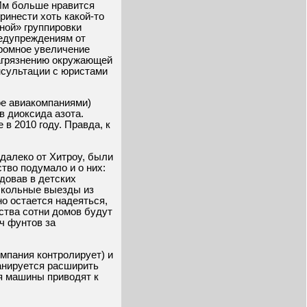
 Им больше нравится
ринести хоть какой-то
ной» группировки
редупреждениям от
ромное увеличение
загрязнению окружающей
нсультации с юристами
ое авиакомпаниями)
в диоксида азота.
в 2010 году. Правда, к
далеко от Хитроу, были
тво подумало и о них:
довав в детских
школьные выезды из
но остается надеяться,
ьства сотни домов будут
ч фунтов за
омпания контролирует) и
анируется расширить
я машины приводят к