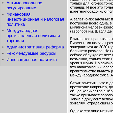
Антимонопольное
только для юго-восточн
страниц. И все это тол
регулирование
взлетно-посадочную пол
Финансовая,
инвестиционная и налоговая
А взлетно-посадочных п
построена всего одна, 
политика
миллиона человек ежего
Международная
(аэропорт им. Шарля де 
промышленная политика и
Британское правительст
торговля
Бирмингема получат ра
Административная реформа
завершиться до 2020 го
большего размера. Но н
Рекомендуемые ресурсы
сейчас обсуждают все: е
возможно, только если 
Инновационная политика
уровня шума. Но авиако
что авиакомпании, опер
правительство выдать р
международного хаба. А
Стоит заметить, что в 
протокола: например, д
общее количество выбро
также призывает аэропо
Также в документ вклю
жителям, страдающим о
Однако это явно меньше