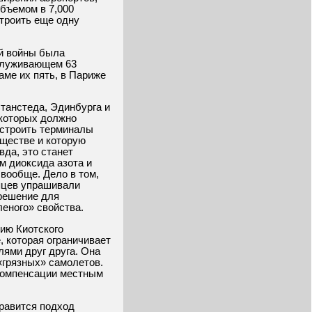
объемом в 7,000
строить еще одну
ой войны была
бслуживающем 63
аме их пять, в Париже
Станстеда, Эдинбурга и
 которых должно
остроить терминалы
бществе и которую
вда, это станет
м диоксида азота и
вообще. Дело в том,
яцев упрашивали
 решение для
еного» свойства.
ию Киотского
, которая ограничивает
ями друг друга. Она
«грязных» самолетов.
компенсации местным
нравится подход