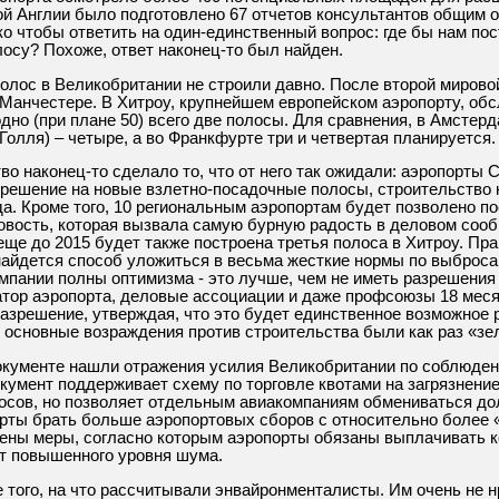
ой Англии было подготовлено 67 отчетов консультантов общим 
ько чтобы ответить на один-единственный вопрос: где бы нам по
осу? Похоже, ответ наконец-то был найден.
олос в Великобритании не строили давно. После второй миров
в Манчестере. В Хитроу, крупнейшем европейском аэропорту, о
дно (при плане 50) всего две полосы. Для сравнения, в Амстерд
Голля) – четыре, а во Франкфурте три и четвертая планируется.
во наконец-то сделало то, что от него так ожидали: аэропорты 
зрешение на новые взлетно-посадочные полосы, строительство
да. Кроме того, 10 региональным аэропортам будет позволено п
овость, которая вызвала самую бурную радость в деловом соо
ще до 2015 будет также построена третья полоса в Хитроу. Пра
найдется способ уложиться в весьма жесткие нормы по выброса
мпании полны оптимизма - это лучше, чем не иметь разрешения 
атор аэропорта, деловые ассоциации и даже профсоюзы 18 мес
азрешение, утверждая, что это будет единственное возможное
 основные возраждения против строительства были как раз «зел
документе нашли отражения усилия Великобритании по соблюден
окумент поддерживает схему по торговле квотами на загрязнение
сов, но позволяет отдельным авиакомпаниям обмениваться дол
рты брать больше аэропортовых сборов с относительно более 
чены меры, согласно которым аэропорты обязаны выплачивать 
т повышенного уровня шума.
 того, на что рассчитывали энвайронменталисты. Им очень не 