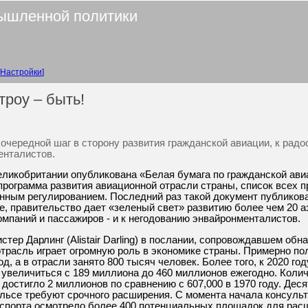
ышленной политики
Настройки
роу – быть!
очередной шаг в сторону развития гражданской авиации, к радо
енталистов.
Великобритании опубликована «Белая бумага по гражданской авиа
 программа развития авиационной отрасли страны, список всех п
нным регулированием. Последний раз такой документ публикова
е, правительство дает «зеленый свет» развитию более чем 20 а
компаний и пассажиров - и к негодованию энвайронменталистов.
тер Дарлинг (Alistair Darling) в послании, сопровождавшем обн
отрасль играет огромную роль в экономике страны. Примерно по
д, а в отрасли занято 800 тысяч человек. Более того, к 2020 го
величиться с 189 миллиона до 460 миллионов ежегодно. Колич
достигло 2 миллионов по сравнению с 607,000 в 1970 году. Деся
льсе требуют срочного расширения. С момента начала консуль
нспорта осмотрело более 400 потенциальных площадок для рас