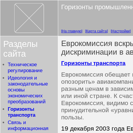
Горизонты промышленн
На главную
Карта сайта
Настройки
Разделы
Еврокомиссия вскр
дискриминации в ав
сайта
Горизонты транспорта
Техническое
регулирование
Еврокомиссия обещает 
Идеология и
опозорить» авиакомпан
законодательные
разным ценам в зависим
основы
или иной стране. К счас
экономических
преобразований
Еврокомиссия, видимо с
Горизонты
принудительной «уравни
транспорта
пользы.
Связь и
19 декабря 2003 года 
информационная