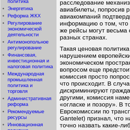
политика
расследование механиз
Энергетика
авиабилеты, попросив 
Реформа ЖКХ
авиакомпаний подтверд
информацию о том, что 
Регулирование
экономической
же рейсы могут весьма 
деятельности
разных странах.
Антимонопольное
регулирование
Такая ценовая политика
нарушением европейски
Финансовая,
инвестиционная и
экономическом простран
налоговая политика
вопросом еще предстои
Международная
комиссия просто попрос
промышленная
что происходит. В случ
политика и
дискриминируют гражда
торговля
другими, комиссия наме
Административная
«огласке и позору». В т
реформа
Еврокомиссии по трансп
Рекомендуемые
ресурсы
Gantelet) признал, что 
точно назвать какие-ли
Инновационная