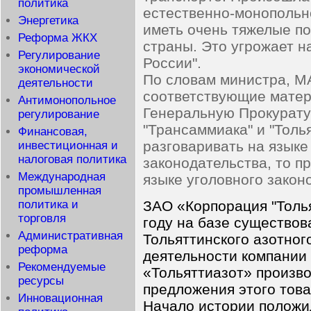
политика
естественно-монопольно
Энергетика
иметь очень тяжелые по
Реформа ЖКХ
страны. Это угрожает 
Регулирование
России".
экономической
По словам министра, М
деятельности
соответствующие матер
Антимонопольное
Генеральную Прокуратур
регулирование
"Трансаммиака" и "Толья
Финансовая,
разговаривать на язык
инвестиционная и
налоговая политика
законодательства, то п
Международная
языке уголовного закон
промышленная
политика и
ЗАО «Корпорация "Толья
торговля
году на базе существов
Административная
Тольяттинского азотног
реформа
деятельности компании
Рекомендуемые
«Тольяттиазот» произво
ресурсы
предложения этого това
Инновационная
Начало истории положи