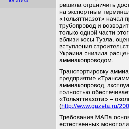
политика
решила ограничить дост
на экспортные термина
«Тольяттиазот» начал 
трубопровод и возводит
только одной части это
вблизи косы Тузла, оце
вступления строительс
Украина снизила расцен
аммиакопроводом.
Транспортировку аммиа
предприятие «Трансамм
аммиакопровод, эксплу
полностью обеспечивае
«Тольяттиазота» – около
(
http://www.gazeta.ru/20
Требования МАПа основ
естественных монополия