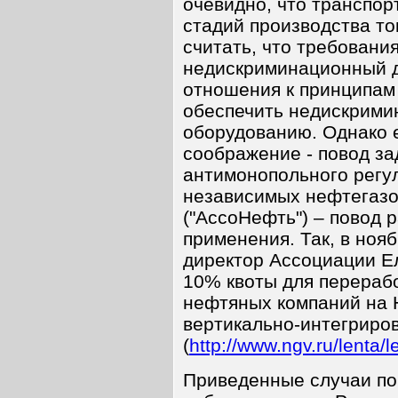
очевидно, что транспор
стадий производства то
считать, что требовани
недискриминационный д
отношения к принципам
обеспечить недискрими
оборудованию. Однако 
соображение - повод за
антимонопольного регу
независимых нефтегаз
("АссоНефть") – повод 
применения. Так, в ноя
директор Ассоциации Е
10% квоты для перераб
нефтяных компаний на
вертикально-интегриро
(
http://www.ngv.ru/lenta/
Приведенные случаи по