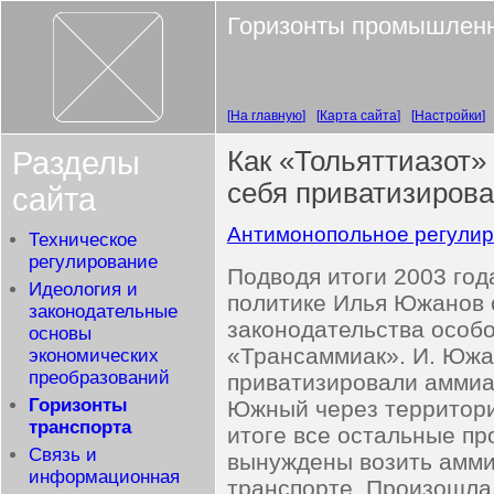
Горизонты промышленн
На главную
Карта сайта
Настройки
Разделы
Как «Тольяттиазот»
себя приватизиров
сайта
Антимонопольное регули
Техническое
регулирование
Подводя итоги 2003 го
Идеология и
политике Илья Южанов 
законодательные
законодательства особо
основы
«Трансаммиак». И. Южа
экономических
преобразований
приватизировали аммиак
Горизонты
Южный через территори
транспорта
итоге все остальные п
Связь и
вынуждены возить амми
информационная
транспорте. Произошла