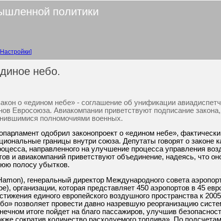
ышленной политики
Настройки
диное небо.
акон о «едином небе» - соглашение об унификации авиадиспет
нов Евросоюза. Авиакомпании приветствуют подписание закона
нившимися полномочиями военных.
ропарламент одобрил законопроект о «едином небе», фактически
циональные границы внутри союза. Депутаты говорят о законе к
роцесса, направленного на улучшение процесса управления во
ов и авиакомпаний приветствуют объединение, надеясь, что он
нюю полосу убытков.
 Hamon), генеральный директор Международного совета аэропорт
urope), организации, которая представляет 450 аэропортов в 45 ев
остижения единого европейского воздушного пространства к 2005
ебо» позволяет провести давно назревшую реорганизацию систе
онечном итоге пойдет на благо пассажиров, улучшив безопасност
также сократив количество расходуемого топлива». По подсчета