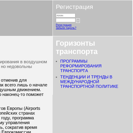
Регистрация
Регистрация
Забыли пароль?
Горизонты
транспорта
ПРОГРАММЫ
чирования в воздушном
РЕФОРМИРОВАНИЯ
, но недовольны
ТРАНСПОРТА
ТЕНДЕНЦИИ И ТРЕНДЫ В
 отменив для
МЕЖДУНАРОДНОЙ
ак всего лишь о начале
ТРАНСПОРТНОЙ ПОЛИТИКЕ
здушным движением.
о наконец-то поможет
ов Европы (Airports
ропейских странах
 году, программа
му управления
ь, сократив время
м Еврокомиссии,