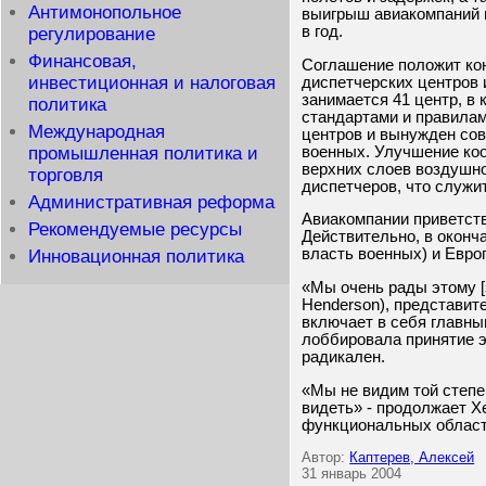
Антимонопольное
выигрыш авиакомпаний и
в год.
регулирование
Финансовая,
Соглашение положит ко
инвестиционная и налоговая
диспетчерских центров
занимается 41 центр, в
политика
стандартами и правилам
Международная
центров и вынужден со
военных. Улучшение ко
промышленная политика и
верхних слоев воздушно
торговля
диспетчеров, что служи
Административная реформа
Авиакомпании приветств
Рекомендуемые ресурсы
Действительно, в оконч
власть военных) и Евр
Инновационная политика
«Мы очень рады этому [з
Henderson), представите
включает в себя главным
лоббировала принятие э
радикален.
«Мы не видим той степе
видеть» - продолжает Х
функциональных областе
Автор:
Каптерев, Алексей
31 январь 2004