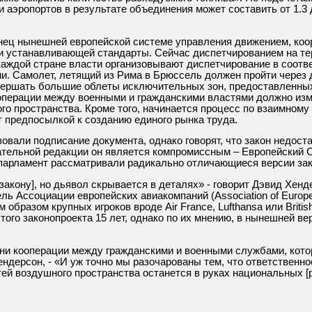
 аэропортов в результате объединения может составить от 1.3 
нец нынешней европейской системе управления движением, ко
 и устанавливающей стандарты. Сейчас диспетчированием на т
 каждой стране власти организовывают диспетчирование в соот
и. Самолет, летящий из Рима в Брюссель должен пройти через
вершать большие облеты исключительных зон, предоставленны
операции между военными и гражданскими властями должно из
го пространства. Кроме того, начинается процесс по взаимном
т предпосылкой к созданию единого рынка труда.
овали подписание документа, однако говорят, что закон недост
ательной редакции он является компромиссным – Европейский С
опарламент рассматривали радикально отличающиеся версии за
акону], но дьявол скрывается в деталях» - говорит Дэвид Хенд
ль Ассоциации европейских авиакомпаний (Association of Europea
 образом крупных игроков вроде Air France, Lufthansa или Briti
того законопроекта 15 лет, однако по их мнению, в нынешней ве
ни кооперации между гражданскими и военными службами, кото
ендерсон, - «И уж точно мы разочарованы тем, что ответственн
й воздушного пространства останется в руках национальных [р