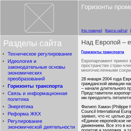
Горизонты пром
На главную
Карта сайта
Разделы сайта
Над Европой – е
Горизонты транспорта
Техническое регулирование
Европарламент принял з
Идеология и
пространстве стран-чле
законодательные основы
многочисленными сохра
экономических
преобразований
28 января 2004 года Ев
гражданской авиации на
Горизонты транспорта
– начале длительного п
Связь и информационная
Представители аэропорт
им преодолеть пятилет
политика
Энергетика
Филипп Хамон (Philippe
Council International E
Реформа ЖКХ
заявил, что «с целью д
«Единое европейское н
Регулирование
движением. Все это в к
экономической деятельности
полетов и задержек, а 