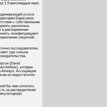
до 1.9 миллиардов евро
ординирующей услуги
ерритории Евросоюза
ветствии с собственными
 девять различных
х в распоряжение
менить «конфигурацию»
у признанию лицензий
аточно последователен.
овет (где сильна
конодательства.
ерсон (David
n Airlines), которая
sh Airways. Ассоциация
рсии он недостаточно
рой бы нам хотелось
ость за распределение
егуляторов]».