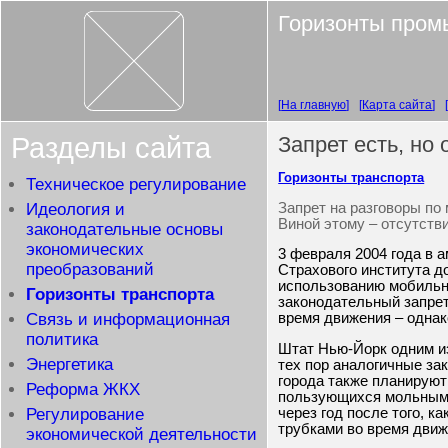
Горизонты пром
На главную
Карта сайта
Разделы сайта
Запрет есть, но 
Горизонты транспорта
Техническое регулирование
Запрет на разговоры по
Идеология и
Виной этому – отсутств
законодательные основы
экономических
3 февраля 2004 года в 
преобразований
Страхового института до
использованию мобильн
Горизонты транспорта
законодательный запрет
Связь и информационная
время движения – однако
политика
Штат Нью-Йорк одним из
Энергетика
тех пор аналогичные за
города также планируют
Реформа ЖКХ
пользующихся мольными 
через год после того, к
Регулирование
трубками во время движ
экономической деятельности