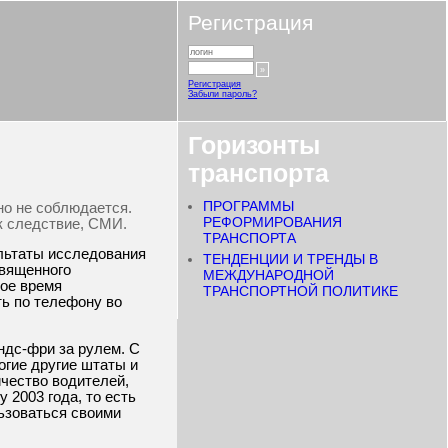
Регистрация
Регистрация
Забыли пароль?
Горизонты
транспорта
ПРОГРАММЫ
но не соблюдается.
РЕФОРМИРОВАНИЯ
ак следствие, СМИ.
ТРАНСПОРТА
ультаты исследования
ТЕНДЕНЦИИ И ТРЕНДЫ В
освященного
МЕЖДУНАРОДНОЙ
вое время
ТРАНСПОРТНОЙ ПОЛИТИКЕ
ть по телефону во
ндс-фри за рулем. С
огие другие штаты и
ичество водителей,
 2003 года, то есть
льзоваться своими