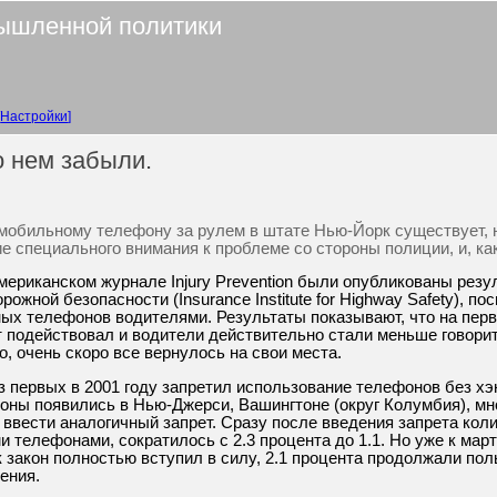
ышленной политики
Настройки
о нем забыли.
 мобильному телефону за рулем в штате Нью-Йорк существует, 
ие специального внимания к проблеме со стороны полиции, и, к
американском журнале Injury Prevention были опубликованы рез
рожной безопасности (Insurance Institute for Highway Safety), п
ых телефонов водителями. Результаты показывают, что на пер
 подействовал и водители действительно стали меньше говори
, очень скоро все вернулось на свои места.
 первых в 2001 году запретил использование телефонов без хэ
коны появились в Нью-Джерси, Вашингтоне (округ Колумбия), мн
 ввести аналогичный запрет. Сразу после введения запрета кол
телефонами, сократилось с 2.3 процента до 1.1. Но уже к марту
ак закон полностью вступил в силу, 2.1 процента продолжали по
ения.