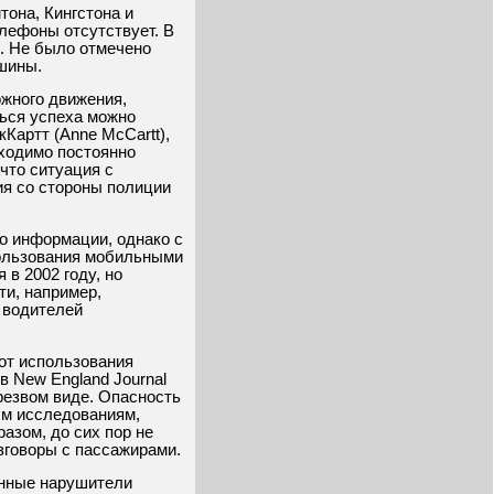
тона, Кингстона и
елефоны отсутствует. В
. Не было отмечено
шины.
ожного движения,
ться успеха можно
артт (Anne McCartt),
бходимо постоянно
что ситуация с
ия со стороны полиции
во информации, однако с
 пользования мобильными
в 2002 году, но
ти, например,
 водителей
 от использования
в New England Journal
трезвом виде. Опасность
ым исследованиям,
азом, до сих пор не
зговоры с пассажирами.
анные нарушители