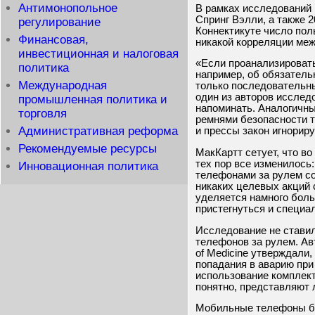
Антимонопольное
В рамках исследований 
Спринг Вэлли, а также 
регулирование
Коннектикуте число пол
Финансовая,
никакой корреляции ме
инвестиционная и налоговая
«Если проанализировать
политика
например, об обязатель
Международная
только последовательн
один из авторов исслед
промышленная политика и
напоминать. Аналогичны
торговля
ремнями безопасности т
Административная реформа
и прессы закон игнориру
Рекомендуемые ресурсы
МакКартт сетует, что в
тех пор все изменилось
Инновационная политика
телефонами за рулем со
никаких целевых акций 
уделяется намного бол
пристегнуться и специа
Исследование не ставил
телефонов за рулем. Ав
of Medicine утверждали,
попадания в аварию при
использование комплекта
понятно, представляют 
Мобильные телефоны бы