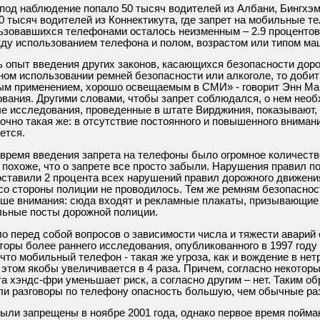
под наблюдение попало 50 тысяч водителей из Албани, Бингхэм
20 тысяч водителей из Коннектикута, где запрет на мобильные т
ьзовавшихся телефонами осталось неизменным – 2.9 процентов
жду использованием телефона и полом, возрастом или типом ма
 опыт введения других законов, касающихся безопасности дор
ном использовании ремней безопасности или алкоголе, то доби
ым применением, хорошо освещаемым в СМИ» - говорит Энн МакК
ования. Другими словами, чтобы запрет соблюдался, о нем нео
е исследования, проведенные в штате Вирджиния, показывают, 
очно такая же: в отсутствие постоянного и повышенного вниман
ется.
о время введения запрета на телефоны было огромное количест
: похоже, что о запрете все просто забыли. Нарушения правил
ставили 2 процента всех нарушений правил дорожного движения 
со стороны полиции не проводилось. Тем же ремням безопаснос
ьше внимания: сюда входят и рекламные плакаты, призывающие
льные посты дорожной полиции.
о перед собой вопросов о зависимости числа и тяжести аварий
торы более раннего исследования, опубликованного в 1997 году 
 что мобильный телефон - такая же угроза, как и вождение в не
 этом якобы увеличивается в 4 раза. Причем, согласно некотор
 хэндс-фри уменьшает риск, а согласно другим – нет. Таким обр
ли разговоры по телефону опасность большую, чем обычные ра
ли запрещены в ноябре 2001 года, однако первое время пойм