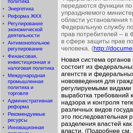
политика
передаются функции по
Энергетика
упраздняемого министе
Реформа ЖКХ
области установления 
Регулирование
Федеральную службу по
экономической
прав потребителей – в
деятельности
в сфере защиты прав п
Антимонопольное
человека. (
http://docume
регулирование
Финансовая,
Новая система органов 
инвестиционная и
состоит из федеральны
налоговая политика
агентств и федеральных
Международная
нововведения для граж
промышленная
политика и
регулируемыми видами д
торговля
выработка требований 
Административная
надзора и контроля теп
реформа
различных видов госуда
Рекомендуемые
это последовательная 
ресурсы
разделения властей как
Инновационная
власти. (Подробнее см.