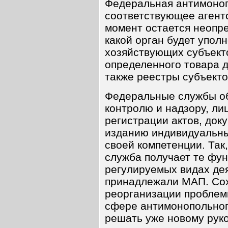
Федеральная антимоноп
соответствующее агентс
момент остается неопре
какой орган будет упол
хозяйствующих субъект
определенного товара д
также реестры субъект
Федеральные службы о
контролю и надзору, ли
регистрации актов, доку
изданию индивидуальны
своей компетенции. Та
служба получает те фун
регулируемых видах де
принадлежали МАП. Со
реорганизации проблем
сфере антимонопольног
решать уже новому рук