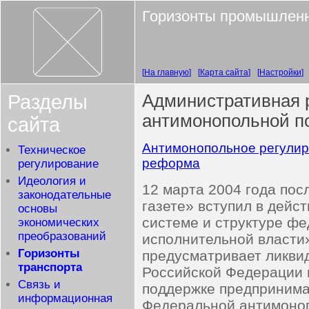
Горизонты промышленн
На главную
Карта сайта
Настройки
Разделы
Административная 
антимонопольной п
сайта
Антимонопольное регули
Техническое
реформа
регулирование
Идеология и
12 марта 2004 года пос
законодательные
газете» вступил в дейс
основы
системе и структуре ф
экономических
преобразований
исполнительной власти»
Горизонты
предусматривает ликви
транспорта
Российской Федерации 
Связь и
поддержке предпринима
информационная
Федеральной антимоноп