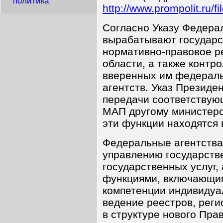
политика
http://www.prompolit.ru/f
Согласно Указу Федера
вырабатывают государс
нормативно-правовое р
области, а также контр
вверенных им федерал
агентств. Указ Президе
передачи соответствую
МАП другому министерст
эти функции находятся 
Федеральные агентства
управлению государств
государственных услуг,
функциями, включающим
компетенции индивидуал
ведение реестров, регис
в структуре нового Пра