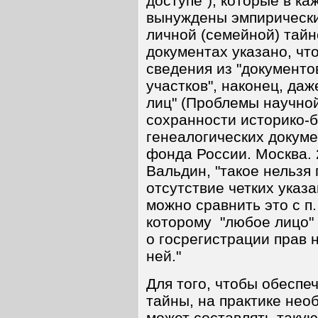
доступе"), которые в к
вынуждены эмпирически 
личной (семейной) тайне
документах указано, чт
сведения из "документо
участков", наконец, да
лиц" (Проблемы научной
сохранности историко-
генеалогических докуме
фонда России. Москва. 2
Вальдин, "такое нельзя
отсутствие четких указ
можно сравнить это с п.
которому "любое лицо" 
о госрегистрации прав 
ней."
Для того, чтобы обесп
тайны, на практике нео
может составлять такую 