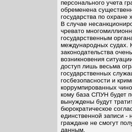
персонального учета гр
обременена существен
государства по охране
В случае несанкционир
чревато многомиллионн
государственным органа
международных судах. 
законодательства очень
возникновения ситуации
доступ лишь весьма огр
государственных служащ
госбезопасности и крим
коррумпированных чинов
кому база СПУН будет п
вынуждены будут трати
бюрократическое соглас
единственной записи - н
граждане не смогут пол
данным.