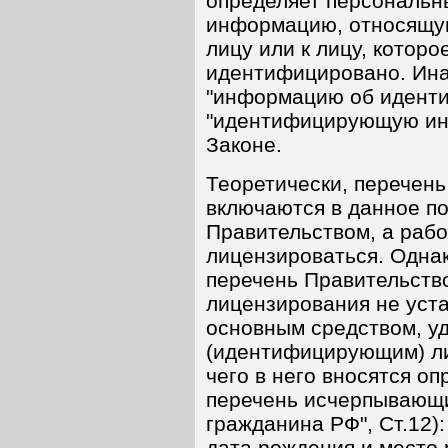
определяет персональн
информацию, относящу
лицу или к лицу, которо
идентифицировано. Инач
"информацию об иденти
"идентифицирующую инф
Законе.
Теоретически, перечень
включаются в данное по
Правительством, а рабо
лицензироваться. Однак
перечень Правительство
лицензирования не уста
основным средством, 
(идентифицирующим) ли
чего в него вносятся о
перечень исчерпывающи
гражданина РФ", Ст.12):
дата рождения и место