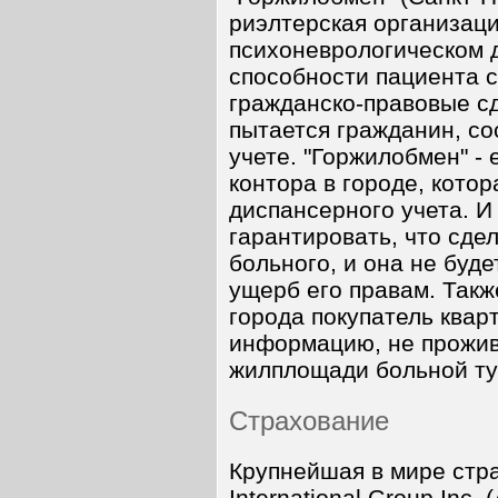
риэлтерская организаци
психоневрологическом 
способности пациента 
гражданско-правовые сд
пытается гражданин, с
учете. "Горжилобмен" -
контора в городе, кото
диспансерного учета. И
гарантировать, что сде
больного, и она не буд
ущерб его правам. Такж
города покупатель квар
информацию, не прожив
жилплощади больной ту
Страхование
Крупнейшая в мире стр
International Group Inc.