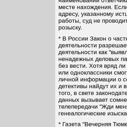
наименовании ответчика
месте нахождения. Если
адресу, указанному истц
работы, суд не проводит
розыску.
* В России Закон о час
деятельности разрешает
деятельности как "выя
ненадежных деловых па
без вести. Хотя вряд л
или одноклассники смог
личной информации о се
детективы найдут их и в
того, в свете законода
данных вызывает сомне
телепередачи "Жди меня
генеалогические изыска
* Газета "Вечерняя Тюм