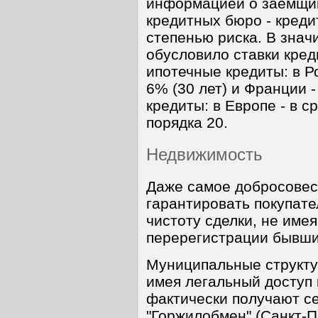
информацией о заемщика
кредитных бюро - креди
степенью риска. В знач
обусловило ставки кред
ипотечные кредиты: в Ро
6% (30 лет) и Франции -
кредиты: в Европе - в с
порядка 20.
Недвижимость
Даже самое добросовес
гарантировать покупат
чистоту сделки, не имея
перерегистрации бывши
Муниципальные структу
имея легальный доступ
фактически получают с
"Горжилобмен" (Санкт-П