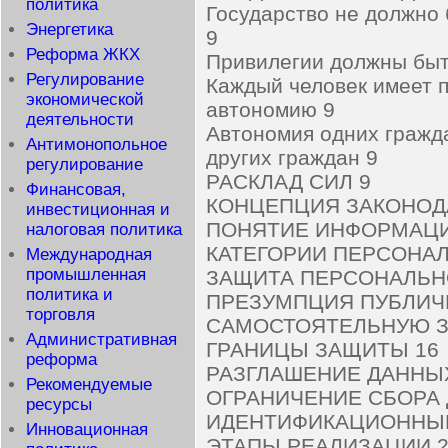
политика
Государство не должно
Энергетика
9
Реформа ЖКХ
Привилегии должны быт
Регулирование
Каждый человек имеет 
экономической
автономию 9
деятельности
Автономия одних гражд
Антимонопольное
других граждан 9
регулирование
РАСКЛАД СИЛ 9
Финансовая,
КОНЦЕПЦИЯ ЗАКОНОДА
инвестиционная и
ПОНЯТИЕ ИНФОРМАЦИ
налоговая политика
КАТЕГОРИИ ПЕРСОНА
Международная
промышленная
ЗАЩИТА ПЕРСОНАЛЬН
политика и
ПРЕЗУМПЦИЯ ПУБЛИЧ
торговля
САМОСТОЯТЕЛЬНУЮ З
Административная
ГРАНИЦЫ ЗАЩИТЫ 16
реформа
РАЗГЛАШЕНИЕ ДАННЫХ
Рекомендуемые
ОГРАНИЧЕНИЕ СБОРА 
ресурсы
ИДЕНТИФИКАЦИОННЫЕ
Инновационная
ЭТАПЫ РЕАЛИЗАЦИИ 2