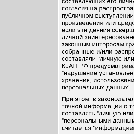
составляющих его личну
согласия на распростра
публичном выступлении
произведении или сред
если эти деяния соверш
личной заинтересованн
законным интересам гра
собранные и/или распр
составляли "личную или
КоАП РФ предусматрива
"нарушение установленн
хранения, использован
персональных данных".
При этом, в законодате
точной информации о то
составлять "личную или
"персональными данным
считается "информацией