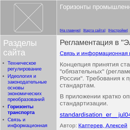
Горизонты промышленн
На главную
Карта сайта
Настройки
Разделы
Регламентация в "Э
сайта
Связь и информационная 
Техническое
Концепция принятия ста
регулирование
"обязательных" (реглам
Идеология и
России". Требования к
законодательные
стандартам.
основы
экономических
В приложении кратко о
преобразований
стандартизации.
Горизонты
транспорта
standardisation_er__jul0
Связь и
Автор:
Каптерев, Алексей
информационная