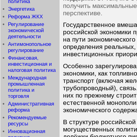
политика
получить максимальные
Энергетика
перспективе.
Реформа ЖКХ
Государственное вмеша
Регулирование
экономической
российской экономики 
деятельности
на пути экономического
Антимонопольное
определения реальных,
регулирование
инвестиционных приори
Финансовая,
инвестиционная и
Особенно зарегулирова
налоговая политика
экономики, как топливн
Международная
транспорт (включая же
промышленная
трубопроводный), связь
политика и
них по прежнему строит
торговля
естественной монополи
Административная
экономического содерж
реформа
Рекомендуемые
В структуре российской
ресурсы
могущественных полити
Инновационная
делёжки бюджетного пир