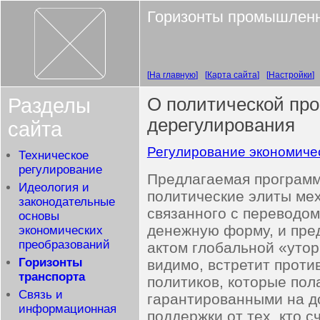
Горизонты промышленн
На главную
Карта сайта
Настройки
Разделы
О политической пр
дерегулирования
сайта
Регулирование экономиче
Техническое
регулирование
Предлагаемая программ
Идеология и
политические элиты мех
законодательные
связанного с переводо
основы
денежную форму, и пре
экономических
преобразований
актом глобальной «утор
Горизонты
видимо, встретит проти
транспорта
политиков, которые пол
Связь и
гарантированными на д
информационная
поддержки от тех, кто 