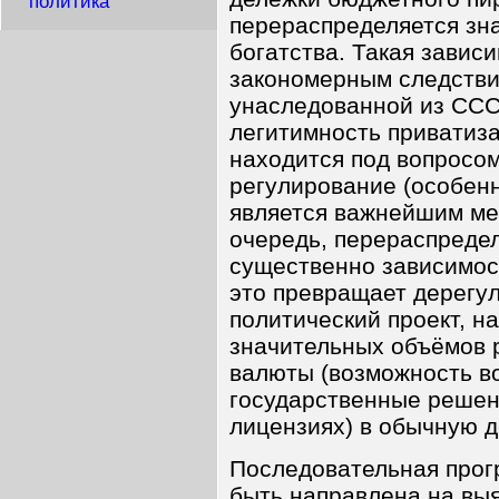
политика
перераспределяется зн
богатства. Такая завис
закономерным следстви
унаследованной из ССС
легитимность приватиза
находится под вопросом
регулирование (особен
является важнейшим ме
очередь, перераспреде
существенно зависимос
это превращает дерегу
политический проект, н
значительных объёмов 
валюты (возможность в
государственные решени
лицензиях) в обычную 
Последовательная прог
быть направлена на выя