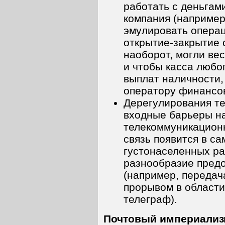
работать с деньгам
компания (например
эмулировать опера
открытие-закрытие 
наоборот, могли ве
и чтобы касса любо
выплат наличности,
оператору финансов
Дерегулирования те
входные барьеры н
телекоммуникационн
связь появится в са
густонаселенных ра
разнообразие предо
(например, переда
прорывом в области
телеграф).
Почтовый империали