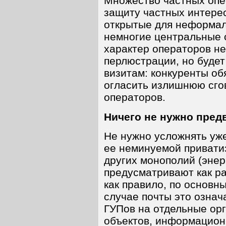
Множество частных опе
защиту частных интере
открытые для неформал
немногие центральные 
характер операторов н
перлюстрации, но буде
визитам: конкуренты об
огласить излишнюю сго
операторов.
Ничего не нужно пред
Не нужно усложнять уж
ее неминуемой привати
других монополий (энер
предусматривают как р
как правило, по основн
случае почты это озна
ГУПов на отдельные ор
объектов, информацион