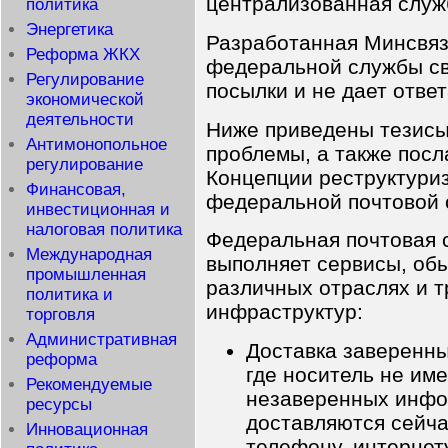
централизованная служ
политика
Энергетика
Разработанная Минсвя
Реформа ЖКХ
федеральной службы св
Регулирование
посылки и не дает отве
экономической
деятельности
Ниже приведены тезисы
Антимонопольное
проблемы, а также пос
регулирование
Концепции реструктури
Финансовая,
федеральной почтовой 
инвестиционная и
налоговая политика
Федеральная почтовая 
Международная
выполняет сервисы, об
промышленная
различных отраслях и 
политика и
инфраструктур:
торговля
Административная
Доставка заверенн
реформа
где носитель не им
Рекомендуемые
незаверенных инф
ресурсы
доставляются сейча
Инновационная
телефону, интернету,