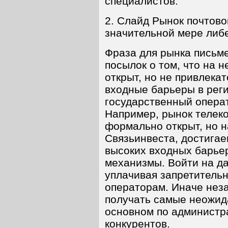
специалистов.
2. Слайд Рынок почтово
значительной мере либ
Фраза для рынка письм
посылок о том, что на 
открыт, но не привлекат
входные барьеры в реги
государственный опера
Например, рынок телек
формально открыт, но 
Связьинвеста, достигае
высоких входных барьер
механизмы. Войти на да
уплачивая запретитель
операторам. Иначе нез
получать самые неожида
основном по администра
конкурентов.