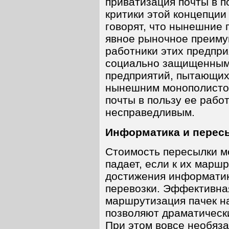
приватизация почты в п
критики этой концепции 
говорят, что нынешние 
явное рыночное преимущ
работники этих предприя
социально защищенным
предприятий, пытающих
нынешним монополистом
почты в пользу ее рабо
несправедливым.
Информатика и пересы
Стоимость пересылки м
падает, если к их марш
достижения информатик
перевозки. Эффективна
маршрутизация пачек н
позволяют драматически
При этом вовсе необяз