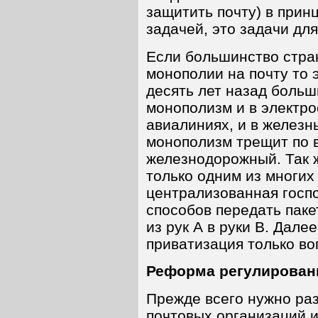
защитить почту) в прин
задачей, это задачи дл
Если большинство стран
монополии на почту то 
десять лет назад боль
монополизм и в электрос
авиалиниях, и в железн
монополизм трещит по в
железнодорожный. Так ж
только одним из многих 
централизованная госпо
способов передать паке
из рук А в руки B. Дале
приватизация только во
Реформа регулирован
Прежде всего нужно ра
почтовых организаций 