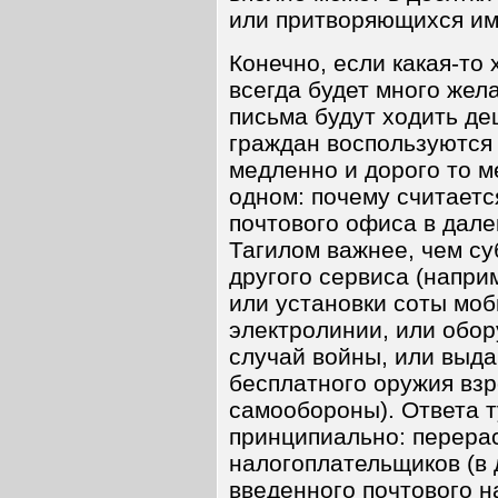
или притворяющихся и
Конечно, если какая-то 
всегда будет много жел
письма будут ходить де
граждан воспользуются
медленно и дорого то м
одном: почему считаетс
почтового офиса в дал
Тагилом важнее, чем с
другого сервиса (напри
или установки соты мо
электролинии, или обор
случай войны, или выд
бесплатного оружия вз
самообороны). Ответа т
принципиально: перера
налогоплательщиков (в 
введенного почтового н