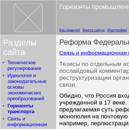
Горизонты промышленн
На главную
Карта сайта
Настройки
Разделы
Реформа Федераль
сайта
Связь и информационная 
Техническое
Тезисы по отдельным ас
регулирование
послайдовый коммента
Идеология и
реструктуризации орга
законодательные
связи.
основы
экономических
Обидно, что Россия вход
преобразований
учрежденной в 17 веке.
Горизонты
предлагаемая суть рефо
транспорта
монополия на почтовую
Связь и
например, перлюстраци
информационная