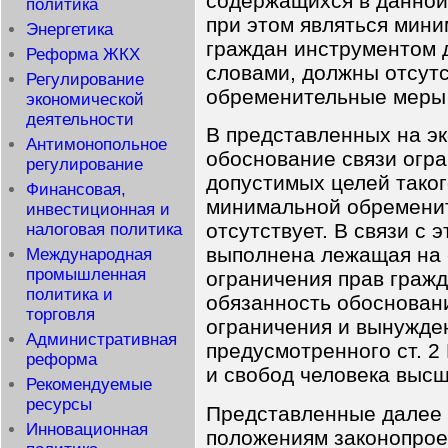
содержащихся в данной
политика
при этом являться мин
Энергетика
граждан инструментом 
Реформа ЖКХ
словами, должны отсут
Регулирование
обременительные меры 
экономической
деятельности
В представленных на эк
Антимонопольное
обоснование связи огра
регулирование
допустимых целей таког
Финансовая,
минимальной обремени
инвестиционная и
отсутствует. В связи с 
налоговая политика
выполнена лежащая на 
Международная
промышленная
ограничения прав граж
политика и
обязанность обосновани
торговля
ограничения и вынужден
Административная
предусмотренного ст. 2
реформа
и свобод человека выс
Рекомендуемые
ресурсы
Представленные далее 
Инновационная
положениям законопрое