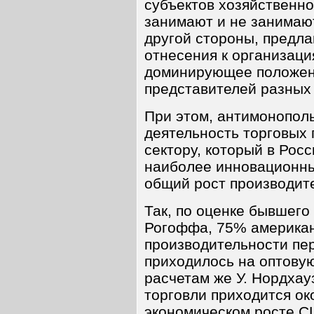
субъектов хозяйственно
занимают и не занимаю
другой стороны, предла
отнесения к организац
доминирующее положени
представителей разных
При этом, антимонопол
деятельность торговых 
сектору, который в Росс
наиболее инновационны
общий рост производит
Так, по оценке бывшего
Рогоффа, 75% американ
производительности пер
приходилось на оптовую
расчетам же У. Нордхау
торговли приходится ок
экономическом росте СШ