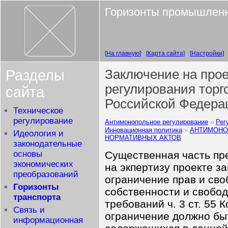
Горизонты промышленн
На главную
Карта сайта
Настройки
Разделы
Заключение на прое
регулирования торг
сайта
Российской Федера
Техническое
регулирование
Антимонопольное регулирование
Рег
Инновационная политика
АНТИМОНО
Идеология и
НОРМАТИВНЫХ АКТОВ
законодательные
Существенная часть пр
основы
экономических
на экпертизу проекте з
преобразований
ограничение прав и сво
Горизонты
собственности и свобод
транспорта
требований ч. 3 ст. 55 
Связь и
ограничение должно быт
информационная