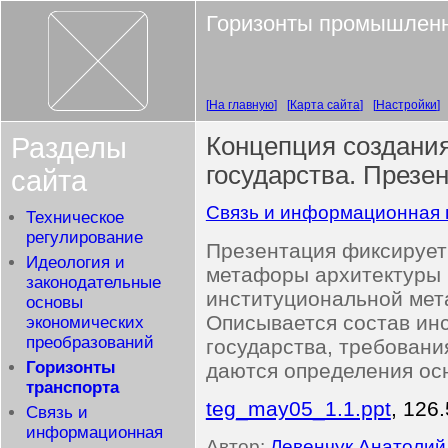
Горизонты промышленн
На главную
Карта сайта
Настройки
Разделы
Концепция создания
государства. Презе
сайта
Связь и информационная 
Техническое
регулирование
Презентация фиксирует
Идеология и
метафоры архитектуры 
законодательные
институциональной мет
основы
Описывается состав инс
экономических
преобразований
государства, требовани
Горизонты
даются определения ос
транспорта
teg_may05_1.1.ppt
, 126
Связь и
информационная
Автор:
Левенчук Анатолий