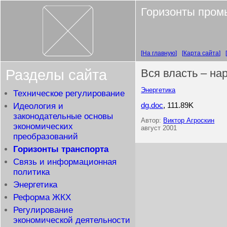
Горизонты пром
На главную
Карта сайта
Разделы сайта
Вся власть – на
Энергетика
Техническое регулирование
dg.doc
, 111.89K
Идеология и
законодательные основы
Автор:
Виктор Агроскин
экономических
август 2001
преобразований
Горизонты транспорта
Связь и информационная
политика
Энергетика
Реформа ЖКХ
Регулирование
экономической деятельности