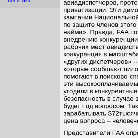
политика
авиадиспетчеров, прот
приватизации. Эти дем
кампании Национальной
по защите членов этого
найма». Правда, FAA по
внедрению конкуренции
рабочих мест авиадиспе
конкуренция в масштаб
«других диспетчеров» -
которые сообщают пило
помогают в поисково-сп
эти высокооплачиваемы
угодили в конкурентные 
безопасность в случае
будет под вопросом. Та
зарабатывать $72тысячи
цена вопроса – человеч
Представители FAA опр