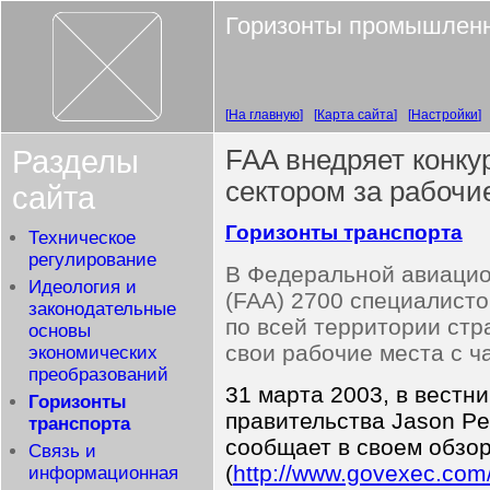
Горизонты промышленн
На главную
Карта сайта
Настройки
Разделы
FAA внедряет конку
сектором за рабочи
сайта
Горизонты транспорта
Техническое
регулирование
В Федеральной авиаци
Идеология и
(FAA) 2700 специалисто
законодательные
по всей территории стр
основы
свои рабочие места с 
экономических
преобразований
31 марта 2003, в вестн
Горизонты
правительства Jason P
транспорта
сообщает в своем обзо
Связь и
(
http://www.govexec.com
информационная