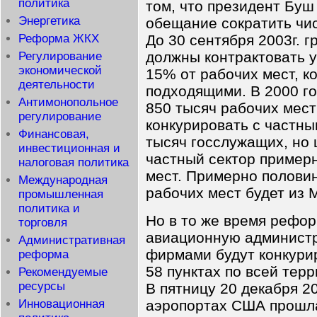
политика
том, что президент Бу
Энергетика
обещание сократить чи
Реформа ЖКХ
До 30 сентября 2003г. 
должны контрактовать у
Регулирование
экономической
15% от рабочих мест, к
деятельности
подходящими. В 2000 г
Антимонопольное
850 тысяч рабочих мест
регулирование
конкурировать с частны
Финансовая,
тысяч госслужащих, но 
инвестиционная и
частный сектор примерн
налоговая политика
мест. Примерно половин
Международная
рабочих мест будет из 
промышленная
политика и
Но в то же время рефо
торговля
авиационную администр
Административная
фирмами будут конкури
реформа
58 пунктах по всей тер
Рекомендуемые
ресурсы
В пятницу 20 декабря 20
аэропортах США прошл
Инновационная