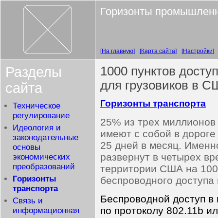
Горизонты промышленн
На главную
Карта сайта
Настройки
Разделы
1000 пунктов доступ
для грузовиков в С
сайта
Горизонты транспорта
Техническое
регулирование
25% из трех миллионов
Идеология и
имеют с собой в дороге
законодательные
25 дней в месяц. Именн
основы
развернут в четырех вр
экономических
преобразований
территории США на 1000
Горизонты
беспроводного доступа 
транспорта
Беспроводной доступ в 
Связь и
по протоколу 802.11b ил
информационная