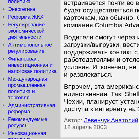
политика
встраивается почти во 
Энергетика
будет осуществляться 
Реформа ЖКХ
карточкам, как обычно.
компания Columbia Adva
Регулирование
экономической
Водители смогут через 
деятельности
загрузки/выгрузки, вест
Антимонопольное
регулирование
поддерживать контакт с
работодателями и отсл
Финансовая,
инвестиционная и
условия. И, конечно, не
налоговая политика
и развлекаться.
Международная
промышленная
Впрочем, эта американс
политика и
единственная. Так, She
торговля
Чехии, планирует устан
Административная
доступа к интернету на 
реформа
Рекомендуемые
Автор:
Левенчук Анатолий
ресурсы
12 апрель 2003
Инновационная